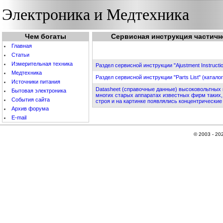
Электроника и Медтехника
Чем богаты
Сервисная инструкция частично
Главная
Статьи
Измерительная техника
Раздел сервисной инструкции "Ajustment Instruct
Медтехника
Раздел сервисной инструкции "Parts List" (катал
Источники питания
Datasheet (справочные данные) высоковольтных
Бытовая электроника
многих старых аппаратах известных фирм таких, к
События cайта
строя и на картинке появлялись концентрические
Архив форума
E-mail
© 2003 - 20