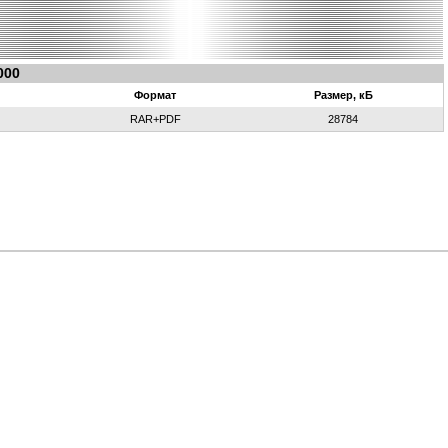
000
Формат
Размер, кБ
RAR+PDF
28784