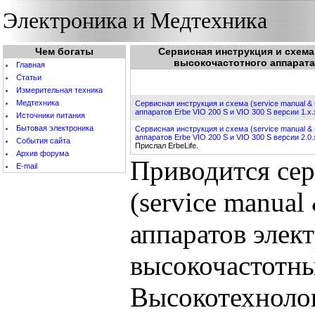
Электроника и Медтехника
Чем богаты
Cервисная инструкция и схема (
высокочастотного аппарата E
Главная
Статьи
Измерительная техника
Медтехника
Cервисная инструкция и схема (service manual & 
аппаратов Erbe VIO 200 S и VIO 300 S версии 1.x.
Источники питания
Бытовая электроника
Cервисная инструкция и схема (service manual & 
аппаратов Erbe VIO 200 S и VIO 300 S версии 2.0
События cайта
Прислал ErbeLife.
Архив форума
Приводится сер
E-mail
(service manual 
аппаратов элек
высокочастотны
Высокотехноло