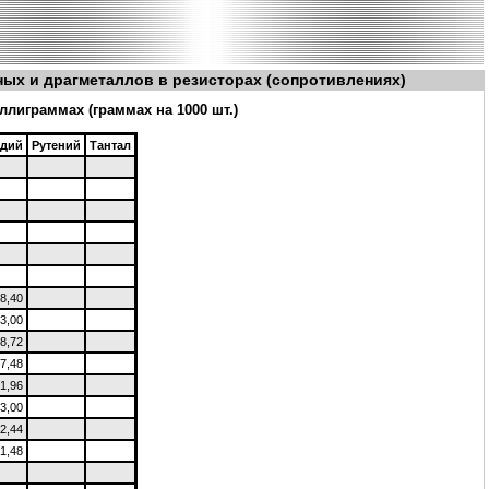
нных и драгметаллов в резисторах (сопротивлениях)
лиграммах (граммах на 1000 шт.)
адий
Рутений
Тантал
8,40
3,00
8,72
7,48
1,96
3,00
2,44
1,48