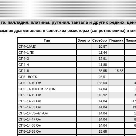
та, палладия, платины, рутения, тантала и других редких, це
жание драгметаллов в советских резисторах (сопротивлениях) в мил
Тип
Золото
Серебро
Платина
Палл
СП4–1(А,В)
10,87
СП4–1 (Б)
11,44
СП4–3
12,91
СП4–4
11,88
СП4–8
55,55
15,53
СП5 1ВОТК
25,51
СП5–14 10 Ом
155,64
4
СП5–14 100 Ом-22 кОм
14,04
1
СП5–14 15 Ом
116,92
3
СП5–14 22 Ом
14,04
17
СП5–14 33 Ом
14,04
13
СП5–14 33–47 кОм
14,04
1
СП5–14 47 Ом
14,04
8
СП5–14 68 Ом
14,04
6
СП5–15 68 Ом
15,68