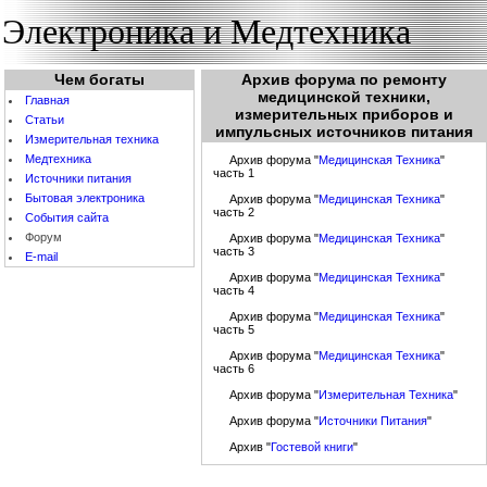
Электроника и Медтехника
Чем богаты
Архив форума по ремонту
медицинской техники,
Главная
измерительных приборов и
Статьи
импульсных источников питания
Измерительная техника
Медтехника
Архив форума "
Медицинская Техника
"
часть 1
Источники питания
Бытовая электроника
Архив форума "
Медицинская Техника
"
часть 2
События cайта
Форум
Архив форума "
Медицинская Техника
"
часть 3
E-mail
Архив форума "
Медицинская Техника
"
часть 4
Архив форума "
Медицинская Техника
"
часть 5
Архив форума "
Медицинская Техника
"
часть 6
Архив форума "
Измерительная Техника
"
Архив форума "
Источники Питания
"
Архив "
Гостевой книги
"